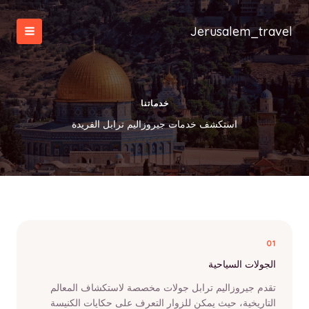
خطي
لى
Jerusalem_travel
لمحتوى
خدماتنا
استكشف خدمات جيروزاليم ترابل الفريدة
01
الجولات السياحية
تقدم جيروزاليم ترابل جولات مخصصة لاستكشاف المعالم
التاريخية، حيث يمكن للزوار التعرف على حكايات الكنيسة